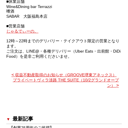
■休業店舗
Wine&Dining bar Terrazzi
嗜酒
SABAR 大阪福島本店
■営業店舗
じゃるでぃーの。
12時～22時までのデリバリー・テイクアウト限定の営業となり
ます。
ご注文は、LINE@・各種デリバリー（Uber Eats・出前館・DiDi
Food）を是非ご利用くださいませ。
<
収益不動産取得のお知らせ（GROOVE堺東アネックス）
プライベートヴィラ淡路 THE SUITE（10/2グランドオープ
>
ン）
最新記事
【創業25周年のご挨拶】