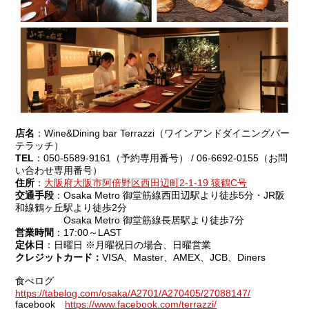
店名
：Wine&Dining bar Terrazzi（ワインアンドダイニングバー
テラッチ）
TEL
：050-5589-9161（予約専用番号） / 06-6692-0155（お問
い合わせ専用番号）
住所
：
大阪府大阪市阿倍野区西田辺町2-1-19 猿鶴C号
交通手段
：Osaka Metro 御堂筋線西田辺駅より徒歩5分・JR阪
和線鶴ヶ丘駅より徒歩2分
Osaka Metro 御堂筋線長居駅より徒歩7分
営業時間
：17:00～LAST
定休日
：日曜日 ※月曜祝日の場合、日曜営業
クレジットカード：
VISA、Master、AMEX、JCB、Diners
食べログ
https://tabelog.com/osaka/A2701/A270405/27088147/
facebook
https://www.facebook.com/terrazzi/