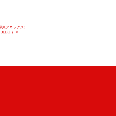
堺東アネックス）
>
BLDG.）