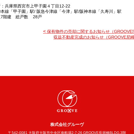
：兵庫県西宮市上甲子園４丁目12-22
神本線「甲子園」駅/ 阪急今津線「今津」駅/阪神本線「久寿川」駅
7階建 総戸数 28戸
<
保有物件の売却に関するお知らせ（GROOVE
収益不動産完成のお知らせ（GROOVE尼崎
株式会社グルーヴ
〒542-0081 大阪府大阪市中央区南船場2-7-26 GROOVE長堀橋BLDG.3階