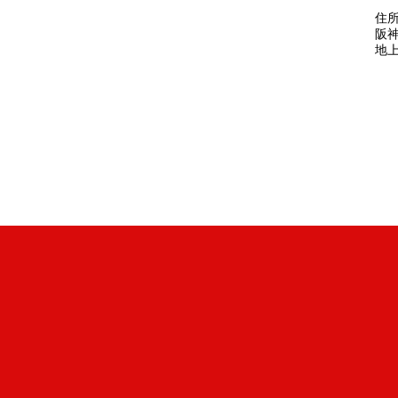
住所
阪
地上