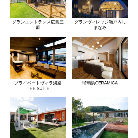
グランエントランス広島三
グランヴィレッジ瀬戸内し
原
まなみ
プライベートヴィラ淡路
瑠璃浜CERAMICA
THE SUITE