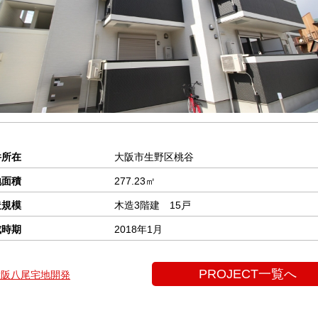
件所在
大阪市生野区桃谷
地面積
277.23㎡
造規模
木造3階建 15戸
成時期
2018年1月
PROJECT一覧へ
阪八尾宅地開発