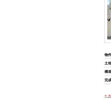
物
土
構
完
<
大